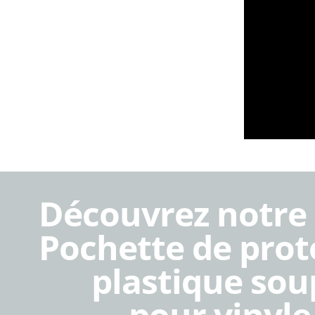
Découvrez notre o
Pochette de prot
plastique sou
pour vinyle