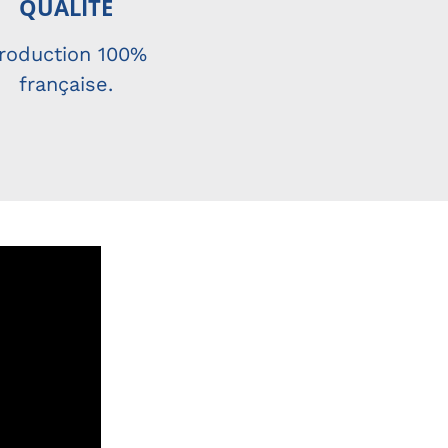
QUALIT
É
roduction 100%
française.