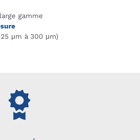
 large gamme
esure
 25 μm à 300 μm)