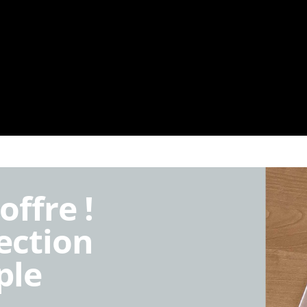
ffre !
ection
ple
.