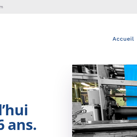
om
Accueil
’hui
6 ans.