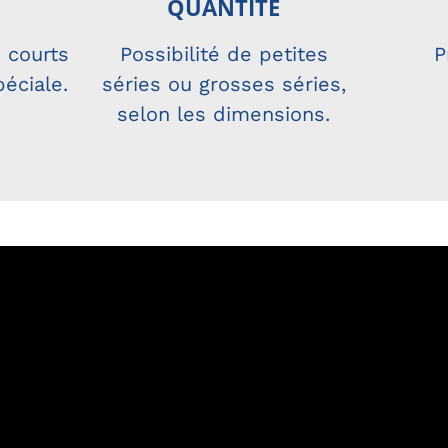
QUANTIT
É
n courts
Possibilité de petites
P
péciale.
séries ou grosses séries,
selon les dimensions.