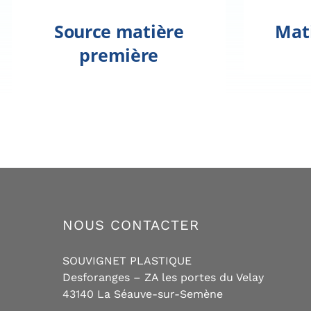
Source matière
Mat
première
NOUS CONTACTER
SOUVIGNET PLASTIQUE
Desforanges – ZA les portes du Velay
43140 La Séauve-sur-Semène