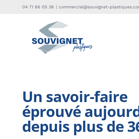
Passer
04 71 66 05 36
|
commercial@souvignet-plastiques.c
au
contenu
Un savoir-faire
éprouvé aujourd
depuis plus de 3